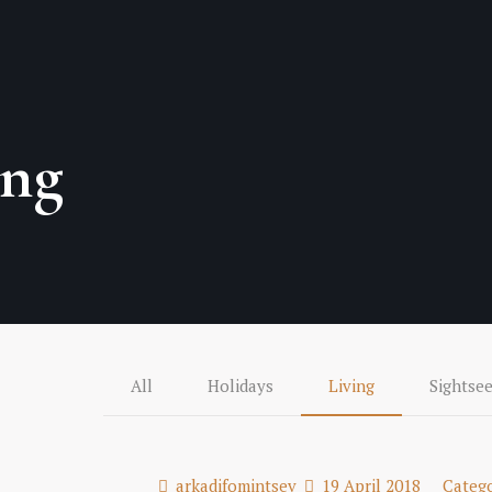
ing
All
Holidays
Living
Sightsee
arkadifomintsev
19 April 2018
Categ