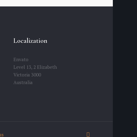
Localization
Envato
Level 13, 2 Elizabeth
Victoria 3000
Australia
ss