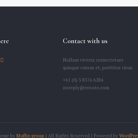
here
Contact with us
Nullam viverra consectetuer
quisque cursus et, porttitor risus.
+61 (0) 3 8376 6284
noreply@envato.com
heme by
Muffin group
| All Rights Reserved | Powered by
WordPre