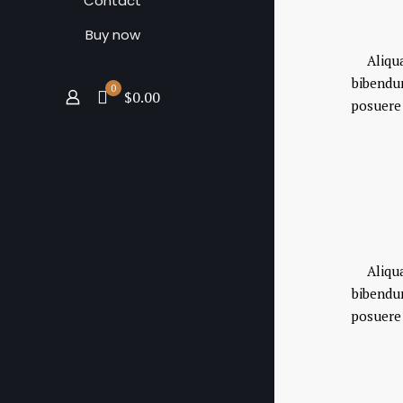
Contact
Buy now
Aliqua
bibendum
0
$0.00
posuere 
Aliqua
bibendum
posuere 